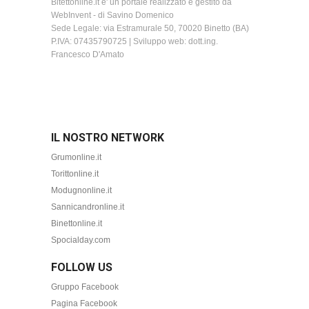
Bitettonline.it e' un portale realizzato e gestito da
WebInvent - di Savino Domenico
Sede Legale: via Estramurale 50, 70020 Binetto (BA)
P.IVA: 07435790725 | Sviluppo web: dott.ing.
Francesco D'Amato
IL NOSTRO NETWORK
Grumonline.it
Torittonline.it
Modugnonline.it
Sannicandronline.it
Binettonline.it
Spocialday.com
FOLLOW US
Gruppo Facebook
Pagina Facebook