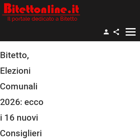
Gruppo Facebook
Nome utente
Pagina Facebook
Bitetto,
Twitter
Password
Elezioni
YouTube
Ricordami
Comunali
Instagram
2026: ecco
i 16 nuovi
Password dimenticata?
Nome utente dimenticato?
Consiglieri