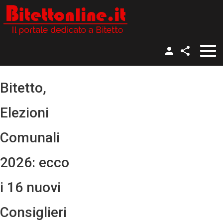
Gruppo Facebook
Nome utente
Pagina Facebook
Bitetto,
Twitter
Password
Elezioni
YouTube
Ricordami
Comunali
Instagram
2026: ecco
i 16 nuovi
Password dimenticata?
Nome utente dimenticato?
Consiglieri