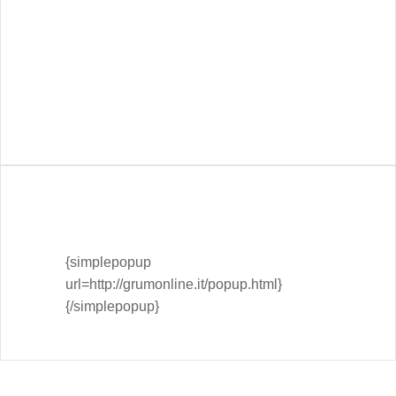
{simplepopup
url=http://grumonline.it/popup.html}
{/simplepopup}