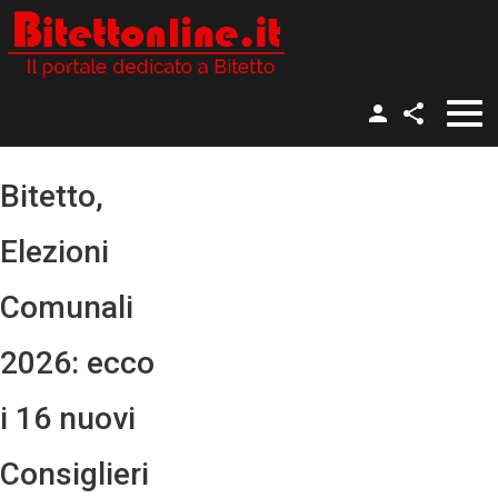
Gruppo Facebook
Nome utente
Pagina Facebook
Bitetto,
Twitter
Password
Elezioni
YouTube
Ricordami
Comunali
Instagram
2026: ecco
i 16 nuovi
Password dimenticata?
Nome utente dimenticato?
Consiglieri