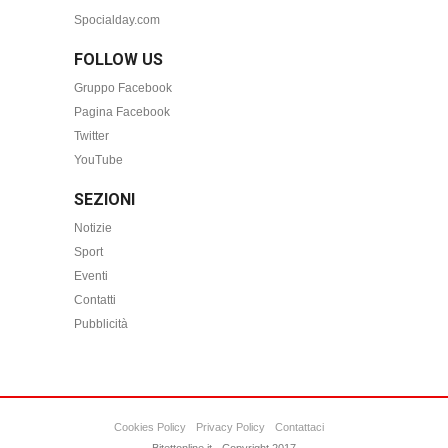
Spocialday.com
FOLLOW US
Gruppo Facebook
Pagina Facebook
Twitter
YouTube
SEZIONI
Notizie
Sport
Eventi
Contatti
Pubblicità
Cookies Policy
Privacy Policy
Contattaci
Bitettonline.it - Copyright 2017