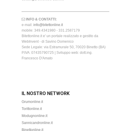
INFO & CONTATTI:
e-mail:
info@bitettonline.it
mobile: 349.4341980 - 331.2587179
Bitettonline.it e' un portale realizzato e gestito da
WebInvent - di Savino Domenico
Sede Legale: via Estramurale 50, 70020 Binetto (BA)
P.IVA: 07435790725 | Sviluppo web: dott.ing.
Francesco D'Amato
IL NOSTRO NETWORK
Grumonline.it
Torittonline.it
Modugnonline.it
Sannicandronline.it
Binettonline.it